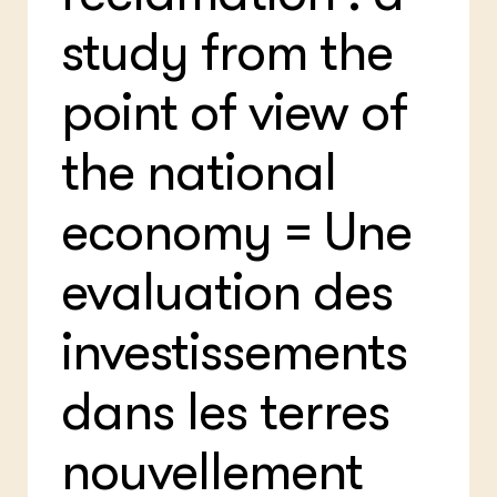
Bio
Bio
Foo
Int
study from the
ZIE OOK
Gro
EU
In de regio
Var
Gro
Projecten
Gro
point of view of
Co
Lectoraten
Inv
Practoraten
the national
Pla
Vakbladen
Gen
economy = Une
LEREN
Wiki Groen Kennisnet
evaluation des
GROEN KENNISNET
Over ons
investissements
Contact
dans les terres
ENGLISH
Search the Knowledge base
nouvellement