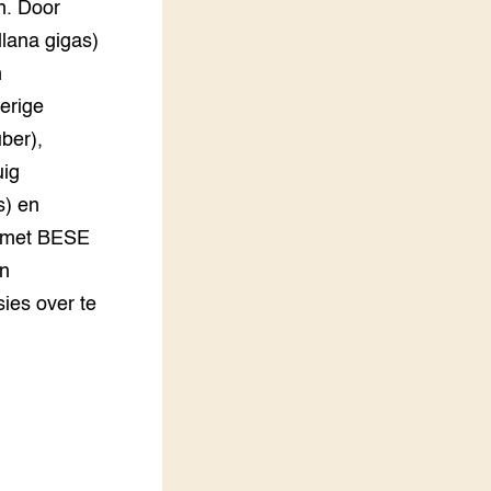
n. Door
llana gigas)
n
ferige
ber),
uig
s) en
g met BESE
en
ies over te