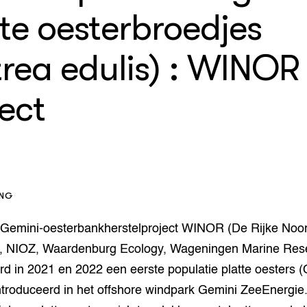
enteerlocaties
op Maat projecten
te oesterbroedjes
houderij
er
trea edulis) : WINOR
beheer
l Innovatieloket
erij
ect
w
s
zorging
andvogels
nctionele landbouw
elzijnsweb
 en Aquacultuur
ING
Book
uw
 Gemini-oesterbankherstelproject WINOR (De Rijke Noo
Natuurinclusief,
, NIOZ, Waardenburg Ecology, Wageningen Marine Res
d economy
tief & Biologisch
d in 2021 en 2022 een eerste populatie platte oesters (
̈ntroduceerd in het offshore windpark Gemini ZeeEnergie
tor
al Aanpakken