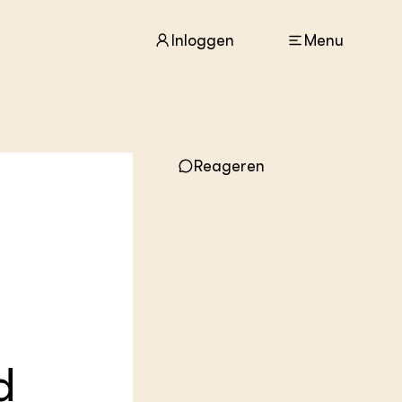
Inloggen
Menu
Reageren
ACTUEEL
Nieuws
Agenda
Dossiers
Columns & Blogs
ZIE OOK
In de regio
Projecten
Lectoraten
d
Practoraten
Vakbladen