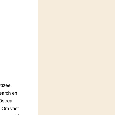
LEREN
Wiki Groen Kennisnet
GROEN KENNISNET
Over ons
Contact
ENGLISH
Search the Knowledge base
rdzee,
earch en
Ostrea
. Om vast