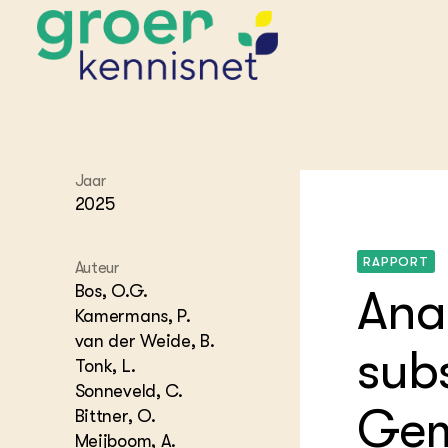
Jaar
STARTPAGINA'S
2025
Beroepspraktijk
Onderwijs,
Glastui
Leermid
Project
Onderzoek &
Researc
RAPPORT
Auteur
Advies
Hippisch
Projectr
Bos, O.G.
Ana
Onze partners
Hydroth
Kamermans, P.
Pluimve
Agraris
van der Weide, B.
bedrijfs
Praktijk
sub
Tonk, L.
Varkens
Bollente
Sonneveld, C.
Praktijk
Gem
Bittner, O.
het gro
Nationa
Hovenie
Agraris
Meijboom, A.
groenvo