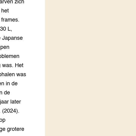
larven zich
 het
 frames.
30 L,
e Japanse
lpen
roblemen
g was. Het
ophalen was
en in de
an de
aar later
 (2024).
 op
ge grotere