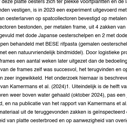
of deze platte oesters zich ter plekke voortplantten en de 
grond en infra
-Pigs
nden vestigen, is in 2023 een experiment uitgevoerd met
n oesterlarven op spatcollectoren bevestigd op metalen
houderij
t Digitalisering &
ogie
ectoren bestonden, per metalen frame, uit 4 zakken van 
gevuld met dode Japanse oesterschelpen en 2 met dod
welbevinden en
lpen behandeld met BESE rifpasta (gemalen oestersche
adaptatie
t een natuurvriendelijk bindmiddel). Door logistieke p
oen
frames een aantal weken later uitgezet dan de bedoelin
 van de frames zelf was succesvol, het terugvinden en 
e exoten
n zeer ingewikkeld. Het onderzoek hiernaar is beschrev
van Kamermans et al. (2024)1. Uiteindelijk is de helft v
rdige genetische
oren weer boven water gehaald (oktober 2024), pas een j
, en na publicatie van het rapport van Kamermans et al.
he diversiteit
whuisdieren
ateriaal uit de teruggevonden zakken is geïnspecteerd
id van platte oesterbroed en op aanwezigheid van overi