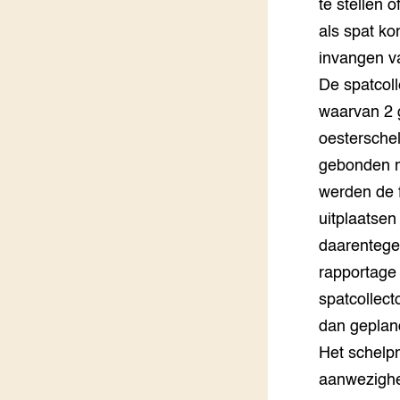
te stellen 
Groen, 
EURCAW
als spat ko
invangen va
Varkens
Groenpac
Technol
De spatcoll
waarvan 2 
Groen, 
oestersche
klimaat
gebonden me
CoE Gr
werden de 
uitplaatsen
Invasiev
daarentege
rapportage 
Plantaa
bronnen
spatcollect
dan gepland
Genetisc
landbou
Het schelpm
aanwezighe