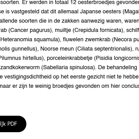
soorten. Er werden in totaal 12 oesterbroedjes gevonde
 is vastgesteld dat dit allemaal Japanse oesters (Maga
vallende soorten die in de zakken aanwezig waren, ware
b (Cancer pagurus), muiltje (Crepidula fornicata), schil
(Heteranomia squamula), fluwelen zwemkrab (Necora pu
holis gunnellus), Noorse meun (Ciliata septentrionalis), r
Pilumnus hirtellus), porceleinkrabbetje (Pisidia longicorni
 zandkokerworm (Sabellaria spinulosa). De behandelin
 de vestigingsdichtheid op het eerste gezicht niet te hebb
aar er zijn te weinig broedjes gevonden om hier conclus
ijk PDF