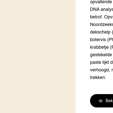
opvallende 
DNA analyse
betrof. Op
Noordzeekra
dekschelp 
botervis (P
krabbetje (
gestekelde
paste lijkt
verhoogd, m
trekken.
Bek