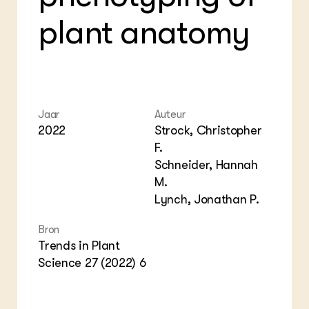
Foo
Int
ZIE OOK
Gro
EU
plant anatomy
In de regio
Var
Gro
Projecten
Gro
Co
Lectoraten
Inv
Practoraten
Pla
Vakbladen
Gen
Jaar
Auteur
LEREN
2022
Strock, Christopher
Wiki Groen Kennisnet
F.
Schneider, Hannah
GROEN KENNISNET
M.
Over ons
Lynch, Jonathan P.
Contact
Bron
ENGLISH
Trends in Plant
Search the Knowledge base
Science 27 (2022) 6