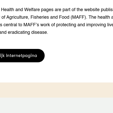
houderij
er
Health and Welfare pages are part of the website publi
 of Agriculture, Fisheries and Food (MAFF). The health 
beheer
l Innovatieloket
is central to MAFF’s work of protecting and improving li
erij
w
 and eradicating disease.
s
zorging
andvogels
nctionele landbouw
ijk Internetpagina
elzijnsweb
 en Aquacultuur
Book
uw
Natuurinclusief,
d economy
tief & Biologisch
tor
al Aanpakken