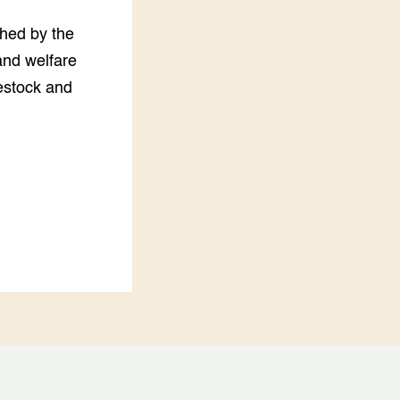
LEREN
shed by the
Wiki Groen Kennisnet
and welfare
vestock and
GROEN KENNISNET
Over ons
Contact
ENGLISH
Search the Knowledge base