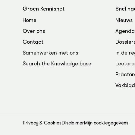
Groen, 
EURCAW
Groen Kennisnet
Snel na
Varkens
Groenpac
Home
Nieuws
Technol
Over ons
Agenda
Groen, 
Contact
Dossier
klimaat
Samenwerken met ons
In de re
CoE Gr
Search the Knowledge base
Lectora
Invasiev
Practor
Vakbla
Plantaa
bronnen
Genetisc
landbou
Privacy & Cookies
Disclaimer
Mijn cookiegegevens