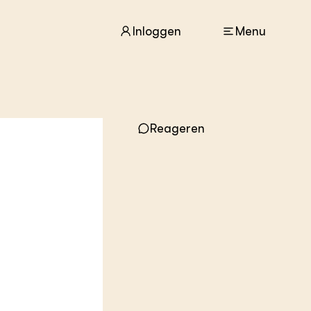
Inloggen
Menu
ACTUEEL
Nieuws
Reageren
Agenda
Dossiers
Columns & Blogs
ZIE OOK
In de regio
Projecten
Lectoraten
Practoraten
Vakbladen