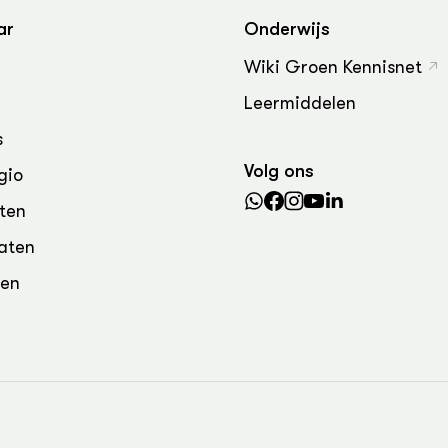
grond en infra
-Pigs
ar
Onderwijs
houderij
t Digitalisering &
Wiki Groen Kennisnet
ogie
Leermiddelen
welbevinden en
s
adaptatie
Volg ons
gio
oen
ten
e exoten
aten
den
rdige genetische
he diversiteit
whuisdieren