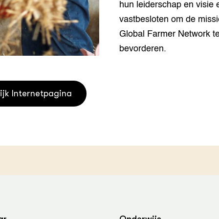
hun leiderschap en visie
grond en infra
-Pigs
vastbesloten om de missi
houderij
t Digitalisering &
Global Farmer Network t
ogie
bevorderen.
welbevinden en
adaptatie
ijk Internetpagina
oen
e exoten
rdige genetische
he diversiteit
whuisdieren