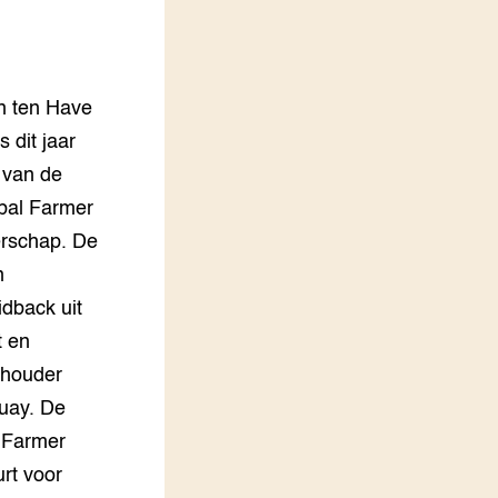
LEREN
Wiki Groen Kennisnet
n ten Have
GROEN KENNISNET
Over ons
 dit jaar
Contact
 van de
bal Farmer
ENGLISH
erschap. De
Search the Knowledge base
n
dback uit
t en
ehouder
guay. De
l Farmer
urt voor