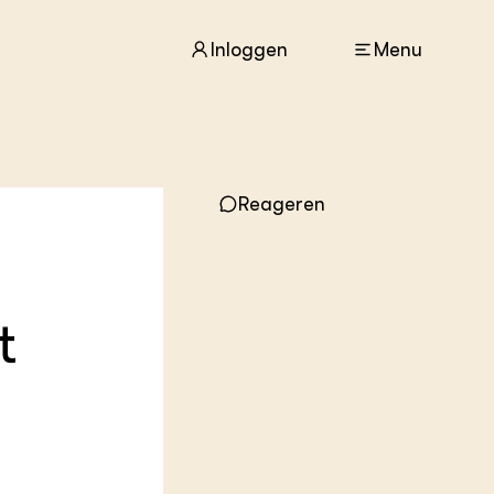
Inloggen
Menu
ACTUEEL
Reageren
Nieuws
Agenda
Dossiers
Columns & Blogs
t
ZIE OOK
In de regio
Projecten
Lectoraten
Practoraten
Vakbladen