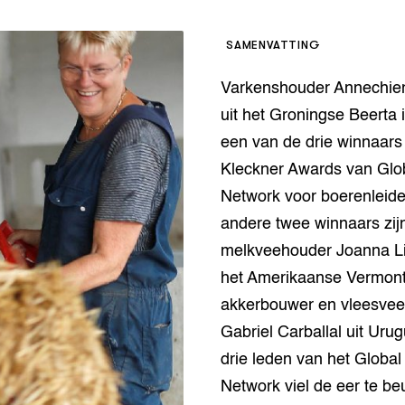
op Maat projecten
houderij
er
SAMENVATTING
beheer
l Innovatieloket
Varkenshouder Annechie
erij
w
uit het Groningse Beerta is
s
een van de drie winnaars
zorging
Kleckner Awards van Glo
andvogels
Network voor boerenleid
nctionele landbouw
andere twee winnaars zij
elzijnsweb
 en Aquacultuur
melkveehouder Joanna Li
Book
het Amerikaanse Vermon
uw
akkerbouwer en vleesve
Natuurinclusief,
d economy
tief & Biologisch
Gabriel Carballal uit Uru
drie leden van het Globa
tor
al Aanpakken
Network viel de eer te be