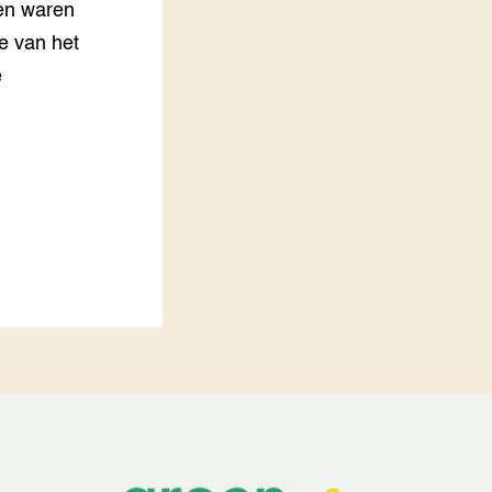
 en waren
e van het
e