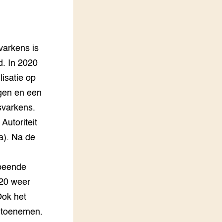
LEREN
Wiki Groen Kennisnet
 varkens is
GROEN KENNISNET
Over ons
d. In 2020
Contact
lisatie op
ugen en een
ENGLISH
esvarkens.
Search the Knowledge base
 Autoriteit
a). Na de
speende
020 weer
Ook het
ft toenemen.