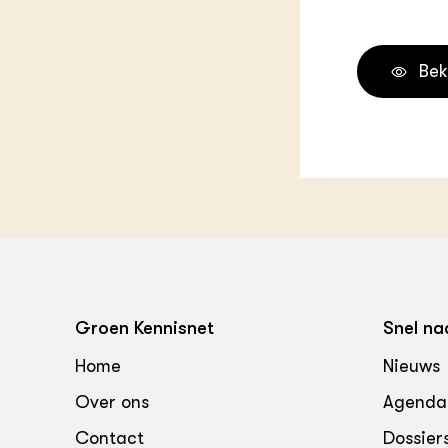
Groen, 
EURCAW
Varkens
Groenpac
Bek
Technol
Groen, 
klimaat
CoE Gr
Invasiev
Plantaa
bronnen
Groen Kennisnet
Snel na
Genetisc
Home
Nieuws
landbou
Over ons
Agenda
Contact
Dossier