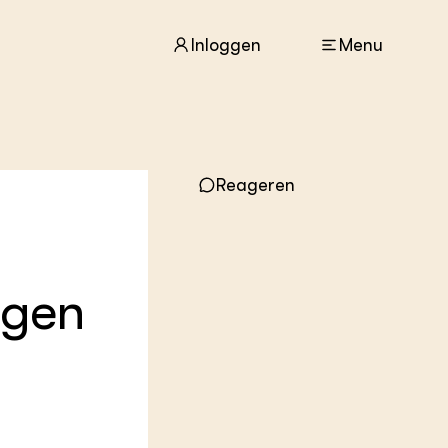
Inloggen
Menu
ACTUEEL
Reageren
Nieuws
Agenda
Dossiers
Columns & Blogs
ggen
ZIE OOK
In de regio
Projecten
Lectoraten
Practoraten
Vakbladen