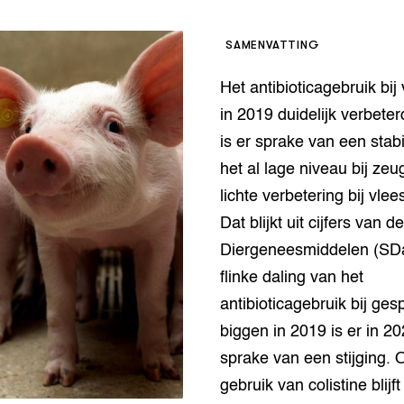
op Maat projecten
houderij
er
SAMENVATTING
beheer
l Innovatieloket
Het antibioticagebruik bij
erij
w
in 2019 duidelijk verbeter
s
is er sprake van een stabi
zorging
het al lage niveau bij ze
andvogels
lichte verbetering bij vle
nctionele landbouw
Dat blijkt uit cijfers van de
elzijnsweb
 en Aquacultuur
Diergeneesmiddelen (SD
Book
flinke daling van het
uw
antibioticagebruik bij ge
Natuurinclusief,
d economy
tief & Biologisch
biggen in 2019 is er in 2
sprake van een stijging. 
tor
al Aanpakken
gebruik van colistine blij