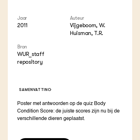
ZIE OOK
Gro
EU
In de regio
Var
Gro
Projecten
Gro
Jaar
Auteur
Co
Lectoraten
2011
Vijgeboom, W.
Inv
Practoraten
Huisman, T.R.
Pla
Vakbladen
Gen
Bron
WUR_staff
LEREN
Wiki Groen Kennisnet
repository
GROEN KENNISNET
Over ons
SAMENVATTING
Contact
Poster met antwoorden op de quiz Body
ENGLISH
Condition Score: de juiste scores zijn nu bij de
Search the Knowledge base
verschillende dieren geplaatst.