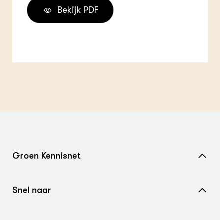
Bekijk PDF
Groen Kennisnet
Home
Snel naar
Over ons
Nieuws
Contact