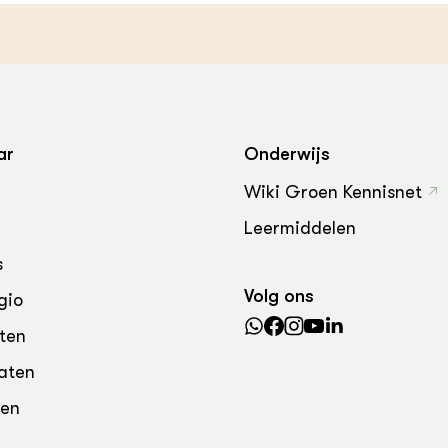
grond en infra
-Pigs
houderij
t Digitalisering &
ogie
welbevinden en
adaptatie
ar
Onderwijs
Wiki Groen Kennisnet
oen
Leermiddelen
e exoten
s
rdige genetische
Volg ons
gio
ten
he diversiteit
aten
whuisdieren
den