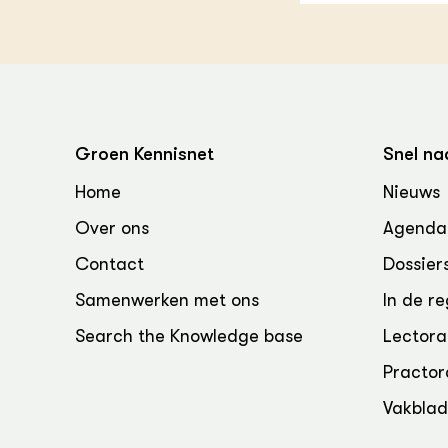
Groen, 
EURCAW
Varkens
Groenpac
Technol
Groen, 
klimaat
Groen Kennisnet
Snel na
Home
Nieuws
CoE Gr
Over ons
Agenda
Invasiev
Contact
Dossier
Plantaa
Samenwerken met ons
In de re
bronnen
Search the Knowledge base
Lectora
Genetisc
Practor
landbou
Vakbla