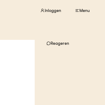
Inloggen
Menu
ACTUEEL
Reageren
Nieuws
Agenda
Dossiers
Columns & Blogs
ZIE OOK
In de regio
Projecten
Lectoraten
Practoraten
Vakbladen