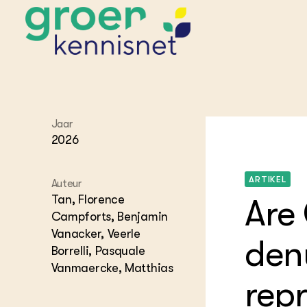
STARTPAGINA'S
Jaar
Beroepspraktijk
2026
Onderwijs,
Glastui
Leermid
Project
Onderzoek &
Researc
Advies
Hippisch
Projectr
ARTIKEL
Auteur
Onze partners
Hydroth
Tan, Florence
Are
Pluimve
Agraris
Campforts, Benjamin
bedrijfs
Praktijk
Vanacker, Veerle
Varkens
den
Bollente
Borrelli, Pasquale
Praktijk
Vanmaercke, Matthias
het gro
Nationa
Hovenie
repr
Agraris
groenvo
Experim
Kennis 