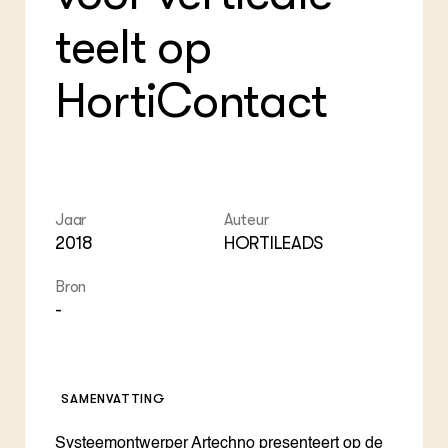
ZIE OOK
Gro
EU
teelt op
In de regio
Var
Gro
Projecten
Gro
Co
Lectoraten
HortiContact
Inv
Practoraten
Pla
Vakbladen
Gen
LEREN
Wiki Groen Kennisnet
Jaar
Auteur
2018
HORTILEADS
GROEN KENNISNET
Over ons
Bron
Contact
-
ENGLISH
Search the Knowledge base
SAMENVATTING
Systeemontwerper Artechno presenteert op de