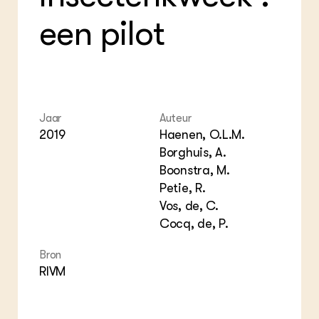
ZIE OOK
Gro
EU
een pilot
In de regio
Var
Gro
Projecten
Gro
Co
Lectoraten
Inv
Practoraten
Pla
Vakbladen
Gen
Jaar
Auteur
LEREN
2019
Haenen, O.L.M.
Wiki Groen Kennisnet
Borghuis, A.
Boonstra, M.
GROEN KENNISNET
Petie, R.
Over ons
Vos, de, C.
Contact
Cocq, de, P.
ENGLISH
Bron
Search the Knowledge base
RIVM