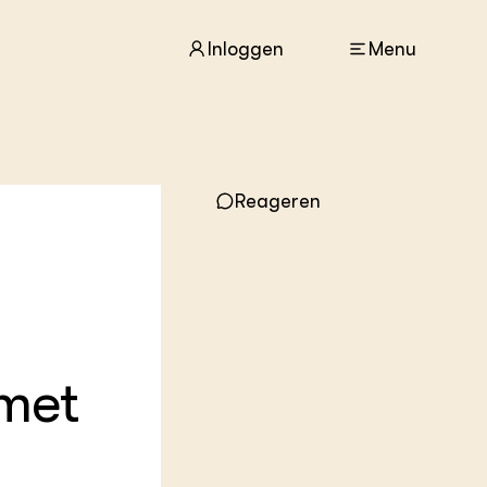
Inloggen
Menu
ACTUEEL
Reageren
Nieuws
Agenda
Dossiers
Columns & Blogs
ZIE OOK
In de regio
 met
Projecten
Lectoraten
Practoraten
Vakbladen