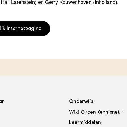
 Hall Larenstein) en Gerry Kouwenhoven (Inholland).
grond en infra
-Pigs
houderij
t Digitalisering &
ogie
ijk Internetpagina
welbevinden en
adaptatie
oen
e exoten
rdige genetische
ar
Onderwijs
he diversiteit
whuisdieren
Wiki Groen Kennisnet
Leermiddelen