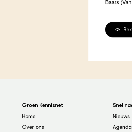
Baars (Van
Groen, 
EURCAW
Varkens
Groenpac
Technol
Bek
Groen, 
klimaat
CoE Gr
Invasiev
Plantaa
bronnen
Groen Kennisnet
Snel na
Genetisc
landbou
Home
Nieuws
Over ons
Agenda