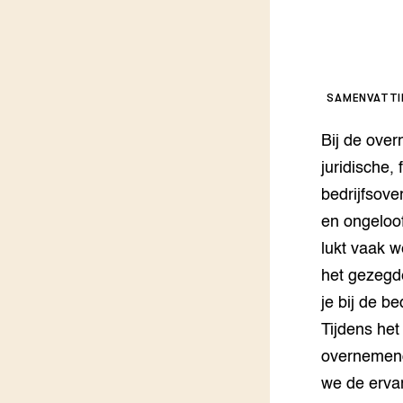
Kennis 
Melkvee
DierVizi
Terrein
Nationaa
Veehoud
SAMENVATT
Tuinbou
Biokenni
Bij de over
Dierver
juridische,
Boerenl
bedrijfsove
Multifu
en ongeloof
Dierenw
Visserij
lukt vaak w
EU-Farm
het gezegde
Akkerbo
je bij de 
Portaal 
Biobase
Regenera
Tijdens he
overnemende
Foodsec
Integra
we de erva