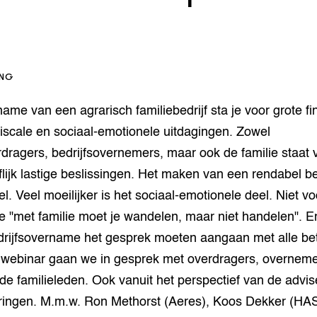
op Maat projecten
houderij
er
beheer
l Innovatieloket
erij
ING
w
s
name van een agrarisch familiebedrijf sta je voor grote fi
zorging
 fiscale en sociaal-emotionele uitdagingen. Zowel
andvogels
rdragers, bedrijfsovernemers, maar ook de familie staat 
nctionele landbouw
lijk lastige beslissingen. Het maken van een rendabel b
elzijnsweb
 en Aquacultuur
el. Veel moeilijker is het sociaal-emotionele deel. Niet voo
Book
 "met familie moet je wandelen, maar niet handelen". En
uw
bedrijfsovername het gesprek moeten aangaan met alle be
Natuurinclusief,
d economy
tief & Biologisch
t webinar gaan we in gesprek met overdragers, overneme
 familieleden. Ook vanuit het perspectief van de advis
tor
al Aanpakken
ringen. M.m.w. Ron Methorst (Aeres), Koos Dekker (HAS