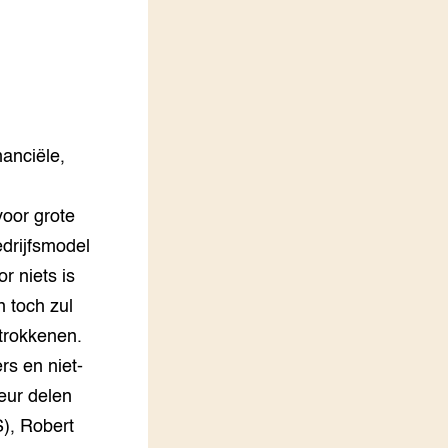
LEREN
Wiki Groen Kennisnet
GROEN KENNISNET
Over ons
Contact
nanciële,
ENGLISH
voor grote
Search the Knowledge base
edrijfsmodel
r niets is
 toch zul
trokkenen.
rs en niet-
eur delen
), Robert