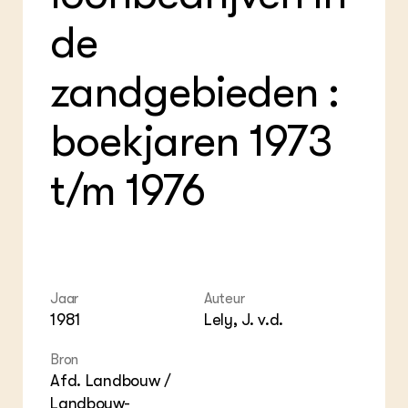
Foo
Int
ZIE OOK
Gro
EU
de
In de regio
Var
Gro
Projecten
Gro
Co
Lectoraten
zandgebieden :
Inv
Practoraten
Pla
Vakbladen
Gen
boekjaren 1973
LEREN
t/m 1976
Wiki Groen Kennisnet
GROEN KENNISNET
Over ons
Contact
Jaar
Auteur
1981
Lely, J. v.d.
ENGLISH
Search the Knowledge base
Bron
Afd. Landbouw /
Landbouw-