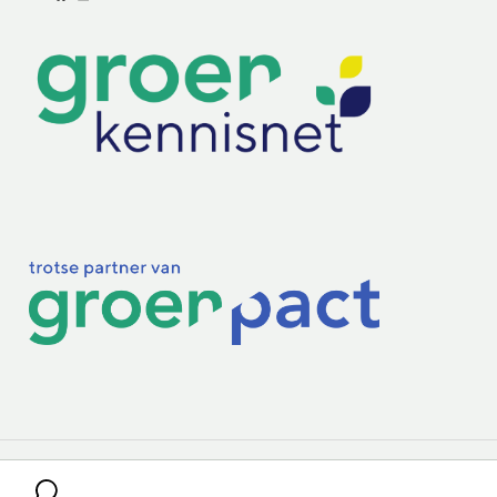
Lectoraten
Practoraten
Vakbladen
Privacy & Cookies
Disclaimer
Mijn cookiegegevens