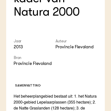
Foo
Int
ZIE OOK
Gro
EU
Natura 2000
In de regio
Var
Gro
Projecten
Gro
Co
Lectoraten
Inv
Practoraten
Pla
Vakbladen
Gen
Jaar
Auteur
LEREN
2013
Provincie Flevoland
Wiki Groen Kennisnet
Bron
GROEN KENNISNET
Provincie Flevoland
Over ons
Contact
SAMENVATTING
ENGLISH
Search the Knowledge base
Het beheerplangebied bestaat uit: 1. het Natura
2000-gebied Lepelaarplassen (355 hectare); 2.
de Natte Graslanden (128 hectare); 3. de