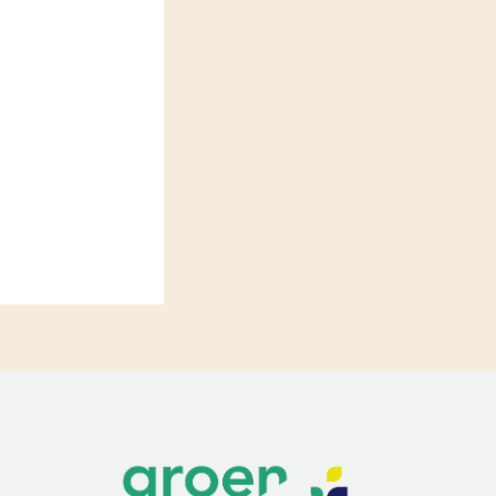
LEREN
Wiki Groen Kennisnet
GROEN KENNISNET
Over ons
Contact
ENGLISH
Search the Knowledge base