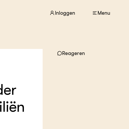
Inloggen
Menu
ACTUEEL
Nieuws
Reageren
Agenda
Dossiers
Columns & Blogs
der
ZIE OOK
In de regio
Projecten
liën
Lectoraten
Practoraten
Vakbladen