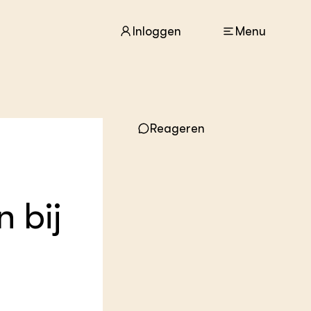
Inloggen
Menu
ACTUEEL
Reageren
Nieuws
Agenda
Dossiers
Columns & Blogs
 bij
ZIE OOK
In de regio
Projecten
Lectoraten
Practoraten
Vakbladen