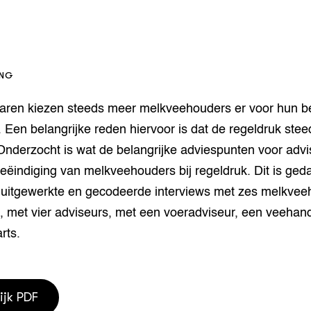
houderij
er
beheer
l Innovatieloket
erij
ING
w
s
jaren kiezen steeds meer melkveehouders er voor hun bed
zorging
 Een belangrijke reden hiervoor is dat de regeldruk stee
andvogels
nderzocht is wat de belangrijke adviespunten voor advis
nctionele landbouw
sbeëindiging van melkveehouders bij regeldruk. Dit is ge
elzijnsweb
 en Aquacultuur
 uitgewerkte en gecodeerde interviews met zes melkvee
Book
n, met vier adviseurs, met een voeradviseur, een veehan
uw
rts.
Natuurinclusief,
d economy
tief & Biologisch
tor
al Aanpakken
ijk PDF