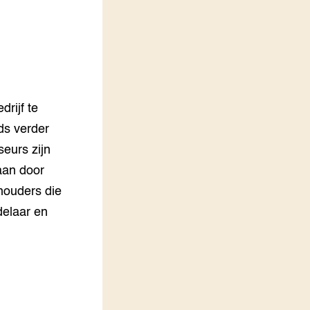
LEREN
Wiki Groen Kennisnet
GROEN KENNISNET
Over ons
Contact
rijf te
ds verder
ENGLISH
eurs zijn
Search the Knowledge base
daan door
houders die
delaar en