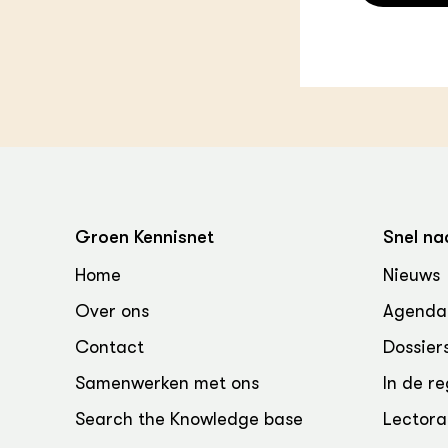
Groen, 
EURCAW
Varkens
Groenpac
Technol
Groen, 
klimaat
CoE Gr
Groen Kennisnet
Snel na
Invasiev
Home
Nieuws
Plantaa
bronnen
Over ons
Agenda
Contact
Dossier
Genetisc
landbou
Samenwerken met ons
In de re
Search the Knowledge base
Lectora