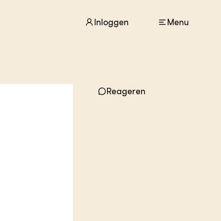
Inloggen
Menu
ACTUEEL
Reageren
Nieuws
Agenda
Dossiers
Columns & Blogs
ZIE OOK
In de regio
Projecten
Lectoraten
Practoraten
Vakbladen