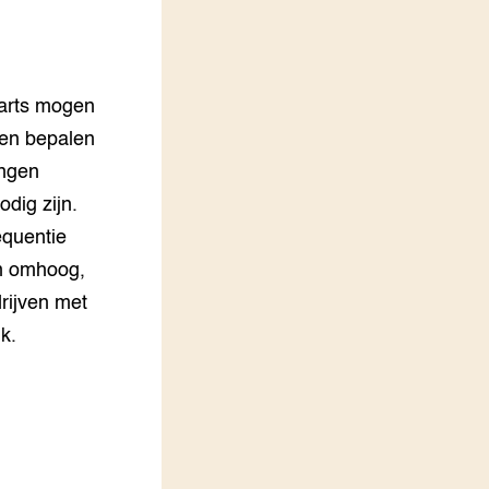
LEREN
Wiki Groen Kennisnet
arts mogen
GROEN KENNISNET
Over ons
men bepalen
Contact
ingen
dig zijn.
ENGLISH
equentie
Search the Knowledge base
en omhoog,
rijven met
k.