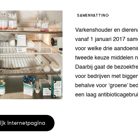
houderij
er
SAMENVATTING
beheer
l Innovatieloket
Varkenshouder en dieren
erij
w
vanaf 1 januari 2017 sa
s
voor welke drie aandoen
zorging
tweede keuze middelen no
andvogels
Daarbij gaat de bezoekfr
nctionele landbouw
elzijnsweb
voor bedrijven met bigg
 en Aquacultuur
behalve voor ‘groene’ bed
Book
een laag antibioticagebrui
uw
Natuurinclusief,
d economy
tief & Biologisch
ijk Internetpagina
tor
al Aanpakken