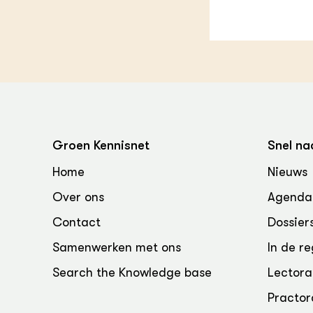
Groen, 
EURCAW
Varkens
Groenpac
Technol
Groen, 
klimaat
CoE Gr
Groen Kennisnet
Snel na
Invasiev
Home
Nieuws
Over ons
Agenda
Plantaa
bronnen
Contact
Dossier
Samenwerken met ons
In de re
Genetisc
landbou
Search the Knowledge base
Lectora
Practor