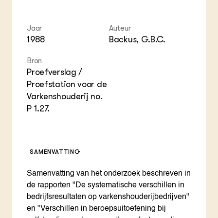
ZIE OOK
Gro
EU
In de regio
Var
Gro
Projecten
Gro
Jaar
Auteur
Co
Lectoraten
1988
Backus, G.B.C.
Inv
Practoraten
Pla
Vakbladen
Bron
Gen
Proefverslag /
Proefstation voor de
LEREN
Varkenshouderij no.
Wiki Groen Kennisnet
P 1.27.
GROEN KENNISNET
Over ons
Contact
SAMENVATTING
ENGLISH
Samenvatting van het onderzoek beschreven in
Search the Knowledge base
de rapporten "De systematische verschillen in
bedrijfsresultaten op varkenshouderijbedrijven"
en "Verschillen in beroepsuitoefening bij