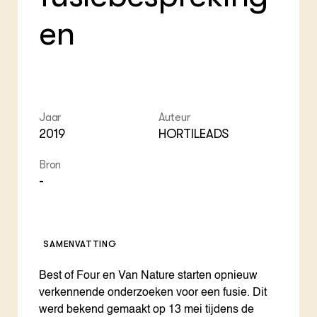
ZIE OOK
Gro
EU
en
In de regio
Var
Gro
Projecten
Gro
Co
Lectoraten
Inv
Practoraten
Pla
Vakbladen
Gen
Jaar
Auteur
LEREN
2019
HORTILEADS
Wiki Groen Kennisnet
Bron
GROEN KENNISNET
-
Over ons
Contact
SAMENVATTING
ENGLISH
Search the Knowledge base
Best of Four en Van Nature starten opnieuw
verkennende onderzoeken voor een fusie. Dit
werd bekend gemaakt op 13 mei tijdens de