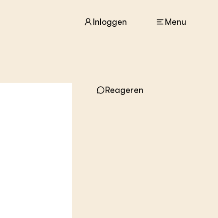
Inloggen
Menu
ACTUEEL
Nieuws
Reageren
Agenda
Dossiers
Columns & Blogs
ZIE OOK
In de regio
Projecten
Lectoraten
Practoraten
Vakbladen