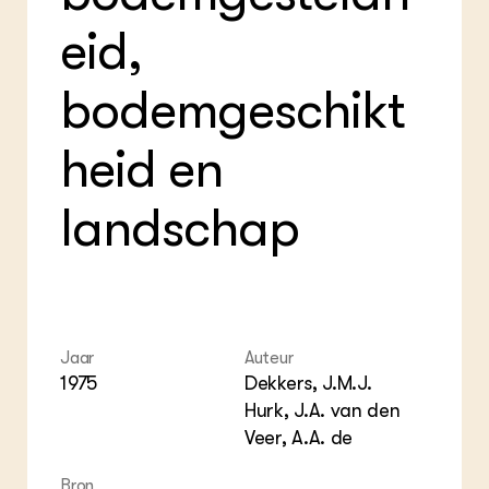
Foo
Int
ZIE OOK
Gro
EU
eid,
In de regio
Var
Gro
Projecten
Gro
Co
Lectoraten
bodemgeschikt
Inv
Practoraten
Pla
Vakbladen
Gen
heid en
LEREN
landschap
Wiki Groen Kennisnet
GROEN KENNISNET
Over ons
Contact
Jaar
Auteur
1975
Dekkers, J.M.J.
ENGLISH
Search the Knowledge base
Hurk, J.A. van den
Veer, A.A. de
Bron