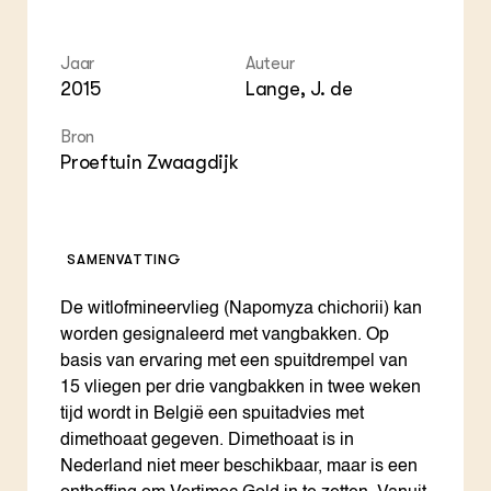
Foo
Int
ZIE OOK
Gro
EU
In de regio
Var
Gro
Projecten
Gro
Jaar
Auteur
Co
Lectoraten
2015
Lange, J. de
Inv
Practoraten
Pla
Vakbladen
Bron
Gen
Proeftuin Zwaagdijk
LEREN
Wiki Groen Kennisnet
SAMENVATTING
GROEN KENNISNET
Over ons
De witlofmineervlieg (Napomyza chichorii) kan
Contact
worden gesignaleerd met vangbakken. Op
basis van ervaring met een spuitdrempel van
ENGLISH
15 vliegen per drie vangbakken in twee weken
Search the Knowledge base
tijd wordt in België een spuitadvies met
dimethoaat gegeven. Dimethoaat is in
Nederland niet meer beschikbaar, maar is een