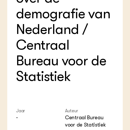
Foo
Int
ZIE OOK
Gro
EU
demografie van
In de regio
Var
Gro
Projecten
Gro
Co
Lectoraten
Nederland /
Inv
Practoraten
Pla
Vakbladen
Gen
Centraal
LEREN
Bureau voor de
Wiki Groen Kennisnet
Statistiek
GROEN KENNISNET
Over ons
Contact
ENGLISH
Search the Knowledge base
Jaar
Auteur
-
Centraal Bureau
voor de Statistiek