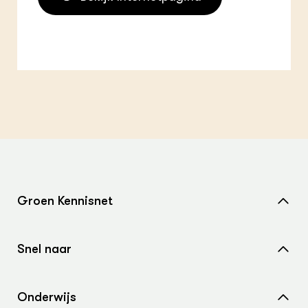
Groen Kennisnet
Home
Snel naar
Over ons
Nieuws
Contact
Onderwijs
Agenda
Samenwerken met ons