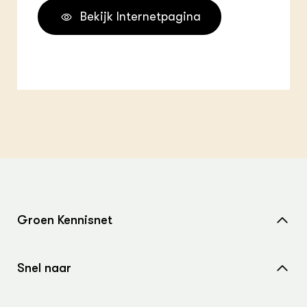
Bekijk Internetpagina
Groen Kennisnet
Home
Snel naar
Over ons
Nieuws
Contact