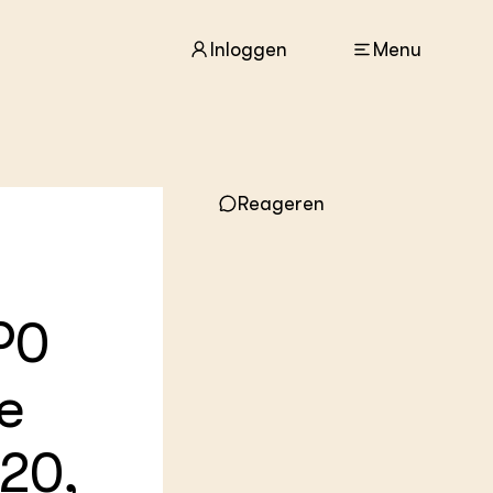
Inloggen
Menu
Reageren
ACTUEEL
Nieuws
Agenda
Dossiers
Columns & Blogs
P0
ZIE OOK
e
In de regio
Projecten
Lectoraten
020,
Practoraten
Vakbladen