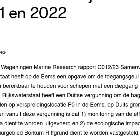
orziening
enteerlocaties
op Maat projecten
1 en 2022
houderij
er
beheer
l Innovatieloket
erij
w
ING
s
zorging
 | Wageningen Marine Research rapport C012/23 Samenv
andvogels
nctionele landbouw
staat heeft op de Eems een opgave om de toegangsgeul
elzijnsweb
bereikbaar te houden voor schepen met een diepgang 
 en Aquacultuur
 Rijkswaterstaat heeft een Duitse vergunning om de ba
Book
den op verspreidingslocatie P0 in de Eems, op Duits gro
uw
Natuurinclusief,
 vanuit deze vergunning is dat 1) monitoring van de ef
d economy
tief & Biologisch
 dient te worden uitgevoerd en 2) de ecologische impac
urgebied Borkum Riffgrund dient te worden vastgesteld.
tor
al Aanpakken