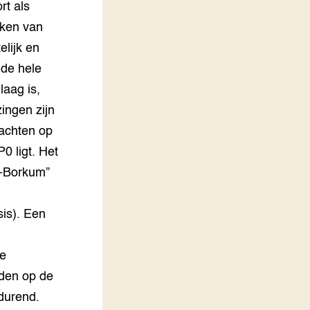
rt als
kken van
elijk en
 de hele
laag is,
ingen zijn
wachten op
 ligt. Het
m-Borkum”
e
sis). Een
ke
rden op de
 durend.