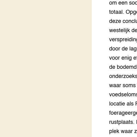
om een soo
totaal. Opg
deze conclu
westelijk d
verspreidin
door de la
voor enig e
de bodemdi
onderzoeks
waar soms 
voedselomst
locatie als
foerageerge
rustplaats.
plek waar z