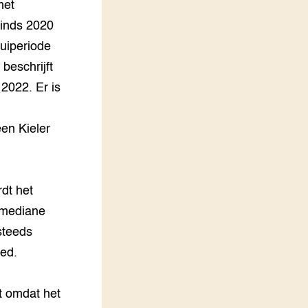
met
sinds 2020
ruiperiode
beschrijft
2022. Er is
en Kieler
dt het
 mediane
 steeds
ied.
ht omdat het