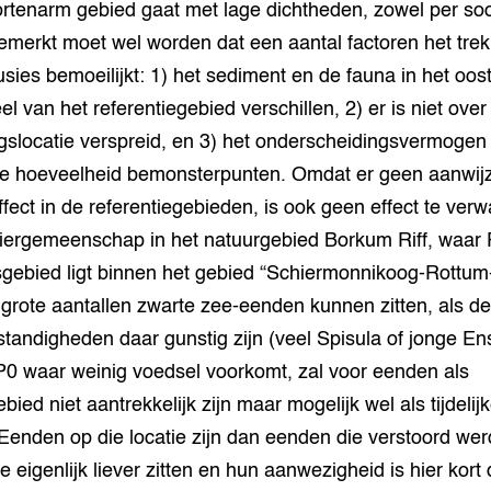
rtenarm gebied gaat met lage dichtheden, zowel per soo
emerkt moet wel worden dat een aantal factoren het tre
sies bemoeilijkt: 1) het sediment en de fauna in het oost
eel van het referentiegebied verschillen, 2) er is niet over
gslocatie verspreid, en 3) het onderscheidingsvermogen 
ge hoeveelheid bemonsterpunten. Omdat er geen aanwijz
ffect in de referentiegebieden, is ook geen effect te ver
ergemeenschap in het natuurgebied Borkum Riff, waar P0
gebied ligt binnen het gebied “Schiermonnikoog-Rottu
grote aantallen zwarte zee-eenden kunnen zitten, als d
andigheden daar gunstig zijn (veel Spisula of jonge En
 P0 waar weinig voedsel voorkomt, zal voor eenden als
bied niet aantrekkelijk zijn maar mogelijk wel als tijdelij
 Eenden op die locatie zijn dan eenden die verstoord we
e eigenlijk liever zitten en hun aanwezigheid is hier kort