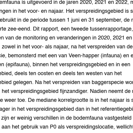
emfauna is uitgevoerd in de jaren 2020, 2021 en 2022, 
grond en infra
-Pigs
gen in het voor- en najaar. Het verspreidingsgebied is 
gebruikt in de periode tussen 1 juni en 31 september, de 
houderij
t Digitalisering &
te zee-eend. Dit rapport, een tweede tussenrapportage, 
ogie
en van de monitoring en veranderingen in 2020, 2021 en 
welbevinden en
en zowel in het voor- als najaar, na het verspreiden van de
adaptatie
ie, bemonsterd met een van Veen-happer (infauna) en e
oen
n (epifauna), binnen het verspreidingsgebied en in een
ebied, deels ten oosten en deels ten westen van het
e exoten
gebied gelegen. Na het verspreiden van baggerspecie wor
n het verspreidingsgebied fijnzandiger. Nadien neemt de
rdige genetische
te weer toe. De mediane korrelgrootte is in het najaar is
 lager in het verspreidingsgebied dan in het referentiegeb
he diversiteit
whuisdieren
zijn er weinig verschillen in de bodemfauna vastgesteld
 aan het gebruik van P0 als verspreidingslocatie, wellic