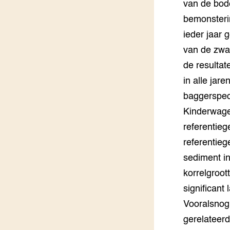
van de bod
Groen, 
EURCAW
bemonsterin
ieder jaar 
Varkens
Groenpac
van de zwar
Technol
de resultat
Groen, 
in alle jar
klimaat
baggerspec
CoE Gr
Kinderwage
referentieg
Invasiev
referentie
sediment i
Plantaa
bronnen
korrelgroot
significant
Genetisc
landbou
Vooralsnog 
gerelateerd