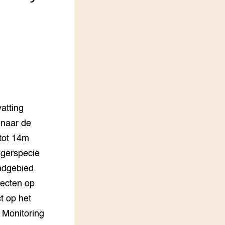
LEREN
Wiki Groen Kennisnet
GROEN KENNISNET
Over ons
Contact
atting
ENGLISH
Search the Knowledge base
 naar de
tot 14m
ggerspecie
ndgebied.
fecten op
t op het
 Monitoring