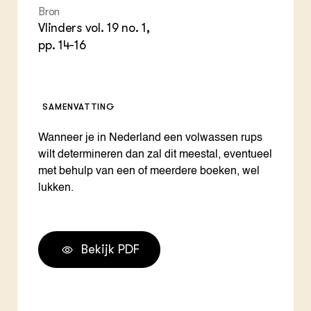
ZIE OOK
Gro
EU
Bron
In de regio
Var
Gro
Vlinders vol. 19 no. 1,
Projecten
Gro
pp. 14-16
Co
Lectoraten
Inv
Practoraten
Pla
Vakbladen
Gen
SAMENVATTING
LEREN
Wiki Groen Kennisnet
Wanneer je in Nederland een volwassen rups
wilt determineren dan zal dit meestal, eventueel
met behulp van een of meerdere boeken, wel
GROEN KENNISNET
Over ons
lukken.
Contact
ENGLISH
Bekijk PDF
Search the Knowledge base