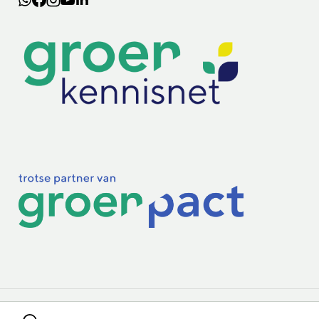
Lectoraten
Practoraten
Vakbladen
Privacy & Cookies
Disclaimer
Mijn cookiegegevens