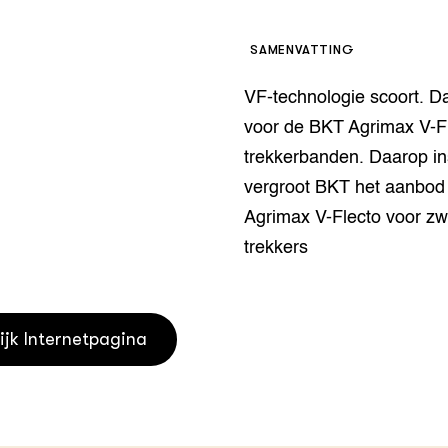
houderij
er
SAMENVATTING
beheer
l Innovatieloket
VF-technologie scoort. Da
erij
w
voor de BKT Agrimax V-Fl
s
trekkerbanden. Daarop i
zorging
vergroot BKT het aanbod
andvogels
nctionele landbouw
Agrimax V-Flecto voor z
elzijnsweb
trekkers
 en Aquacultuur
Book
uw
ijk Internetpagina
Natuurinclusief,
d economy
tief & Biologisch
tor
al Aanpakken