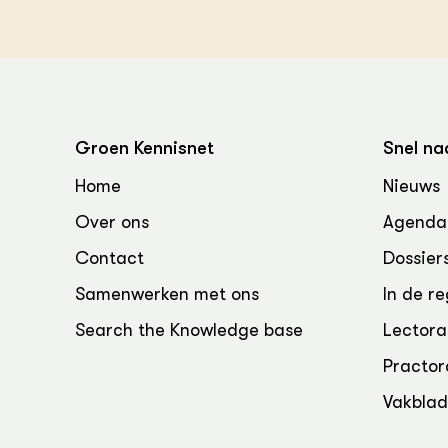
Groen, 
EURCAW
Varkens
Groenpac
Technol
Groen, 
klimaat
Groen Kennisnet
Snel na
Home
Nieuws
CoE Gr
Over ons
Agenda
Invasiev
Contact
Dossier
Plantaa
Samenwerken met ons
In de re
bronnen
Search the Knowledge base
Lectora
Genetisc
Practor
landbou
Vakbla