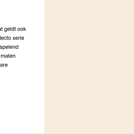
LEREN
Wiki Groen Kennisnet
t geldt ook
GROEN KENNISNET
Over ons
ecto serie
Contact
nspelend
 maten
ENGLISH
Search the Knowledge base
ware