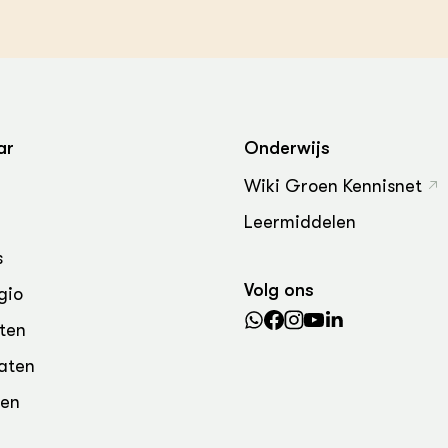
grond en infra
-Pigs
houderij
t Digitalisering &
ogie
welbevinden en
adaptatie
ar
Onderwijs
Wiki Groen Kennisnet
oen
Leermiddelen
e exoten
s
rdige genetische
Volg ons
gio
ten
he diversiteit
aten
whuisdieren
den