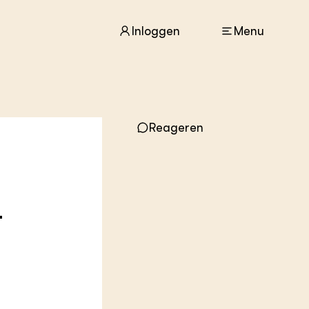
Inloggen
Menu
ACTUEEL
Reageren
Nieuws
Agenda
Dossiers
Columns & Blogs
-
ZIE OOK
In de regio
Projecten
Lectoraten
Practoraten
Vakbladen