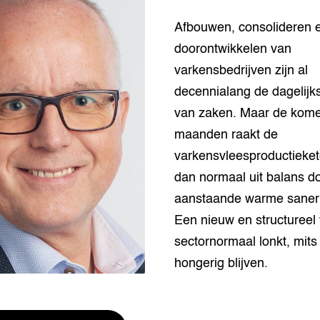
houderij
er
Afbouwen, consolideren 
doorontwikkelen van
beheer
l Innovatieloket
varkensbedrijven zijn al
erij
w
decennialang de dagelijk
s
van zaken. Maar de kom
zorging
maanden raakt de
andvogels
varkensvleesproductieke
nctionele landbouw
elzijnsweb
dan normaal uit balans d
 en Aquacultuur
aanstaande warme saner
Book
Een nieuw en structureel 
uw
sectornormaal lonkt, mits 
Natuurinclusief,
d economy
tief & Biologisch
hongerig blijven.
tor
al Aanpakken