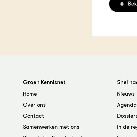
Bek
Groen, 
EURCAW
Varkens
Groenpac
Technol
Groen, 
klimaat
CoE Gr
Invasiev
Groen Kennisnet
Snel na
Plantaa
Home
Nieuws
bronnen
Over ons
Agenda
Genetisc
landbou
Contact
Dossier
Samenwerken met ons
In de re