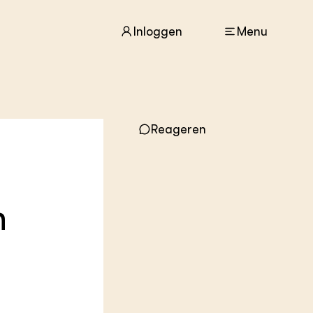
Inloggen
Menu
ACTUEEL
Reageren
Nieuws
Agenda
Dossiers
Columns & Blogs
n
ZIE OOK
In de regio
Projecten
Lectoraten
Practoraten
Vakbladen