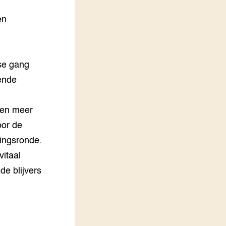
LEREN
en
Wiki Groen Kennisnet
GROEN KENNISNET
Over ons
se gang
Contact
ende
ENGLISH
ten meer
Search the Knowledge base
oor de
ingsronde.
vitaal
de blijvers