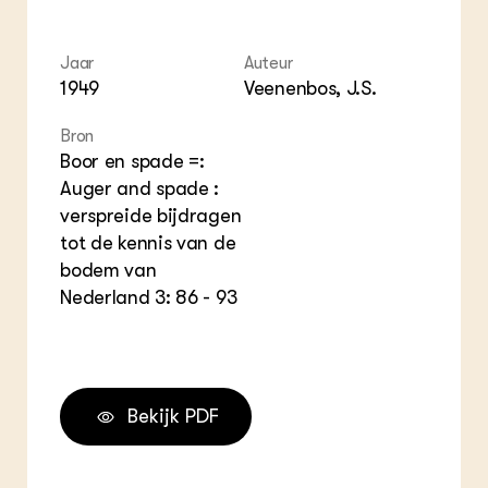
ZIE OOK
Gro
EU
In de regio
Var
Gro
Projecten
Gro
Jaar
Auteur
Co
Lectoraten
1949
Veenenbos, J.S.
Inv
Practoraten
Pla
Vakbladen
Bron
Gen
Boor en spade =:
Auger and spade :
LEREN
Wiki Groen Kennisnet
verspreide bijdragen
tot de kennis van de
bodem van
GROEN KENNISNET
Over ons
Nederland 3: 86 - 93
Contact
ENGLISH
Search the Knowledge base
Bekijk PDF