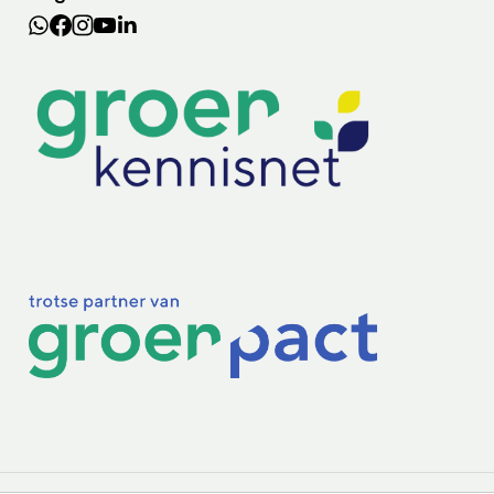
Lectoraten
Practoraten
Vakbladen