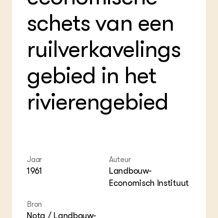
Foo
Int
ZIE OOK
Gro
EU
schets van een
In de regio
Var
Gro
Projecten
Gro
Co
Lectoraten
ruilverkavelings
Inv
Practoraten
Pla
Vakbladen
Gen
gebied in het
LEREN
rivierengebied
Wiki Groen Kennisnet
GROEN KENNISNET
Over ons
Contact
Jaar
Auteur
1961
Landbouw-
ENGLISH
Search the Knowledge base
Economisch Instituut
Bron
Nota / Landbouw-