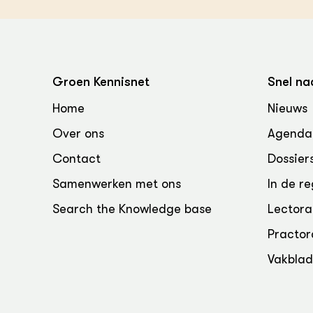
Groen, 
EURCAW
Varkens
Groenpac
Technol
Groen Kennisnet
Snel na
Groen, 
klimaat
Home
Nieuws
Over ons
Agenda
CoE Gr
Contact
Dossier
Invasiev
Samenwerken met ons
In de re
Plantaa
Search the Knowledge base
Lectora
bronnen
Practor
Genetisc
Vakbla
landbou