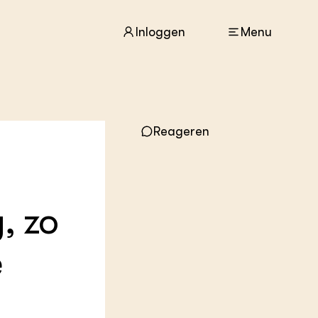
Inloggen
Menu
ACTUEEL
Reageren
Nieuws
Agenda
Dossiers
Columns & Blogs
, zo
ZIE OOK
In de regio
e
Projecten
Lectoraten
Practoraten
Vakbladen