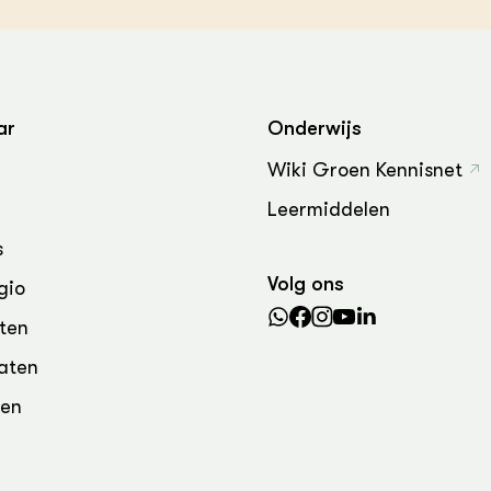
grond en infra
-Pigs
houderij
t Digitalisering &
ogie
ar
Onderwijs
welbevinden en
adaptatie
Wiki Groen Kennisnet
Leermiddelen
oen
s
e exoten
Volg ons
gio
rdige genetische
ten
aten
he diversiteit
den
whuisdieren