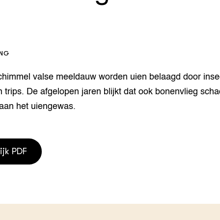
houderij
er
beheer
l Innovatieloket
erij
ING
w
s
chimmel valse meeldauw worden uien belaagd door inse
zorging
n trips. De afgelopen jaren blijkt dat ook bonenvlieg sch
andvogels
nctionele landbouw
aan het uiengewas.
elzijnsweb
 en Aquacultuur
Book
ijk PDF
uw
Natuurinclusief,
d economy
tief & Biologisch
tor
al Aanpakken