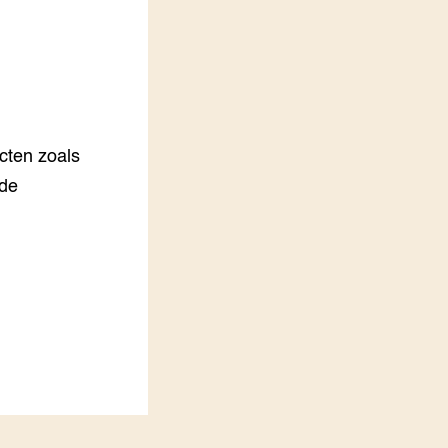
LEREN
Wiki Groen Kennisnet
GROEN KENNISNET
Over ons
Contact
cten zoals
ade
ENGLISH
Search the Knowledge base