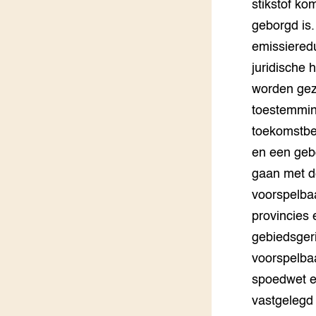
stikstof ko
Groen, 
EURCAW
geborgd is.
emissieredu
Varkens
Groenpac
Technol
juridische
worden gez
Groen, 
toestemming
klimaat
toekomstbe
CoE Gr
en een gebo
gaan met d
Invasiev
voorspelbaa
Plantaa
provincies 
bronnen
gebiedsger
voorspelba
Genetisc
landbou
spoedwet e
vastgelegd