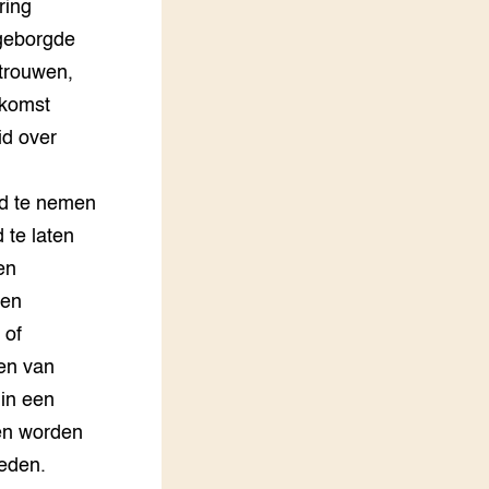
ring
 geborgde
rtrouwen,
ekomst
id over
id te nemen
 te laten
en
sen
 of
en van
in een
ten worden
heden.