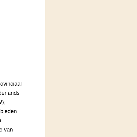
LEREN
Wiki Groen Kennisnet
GROEN KENNISNET
Over ons
Contact
ENGLISH
Search the Knowledge base
ovinciaal
derlands
W);
 bieden
n
ie van