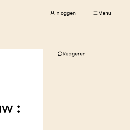
Inloggen
Menu
ACTUEEL
Reageren
Nieuws
Agenda
Dossiers
Columns & Blogs
ZIE OOK
In de regio
uw :
Projecten
Lectoraten
Practoraten
Vakbladen