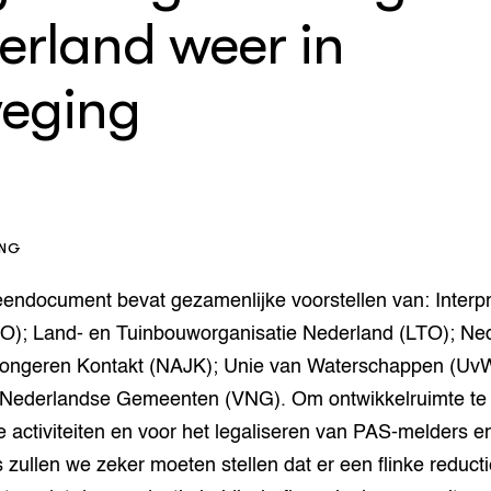
enteerlocaties
op Maat projecten
erland weer in
houderij
er
eging
beheer
l Innovatieloket
erij
w
s
zorging
andvogels
ING
nctionele landbouw
elzijnsweb
endocument bevat gezamenlijke voorstellen van: Interpr
 en Aquacultuur
PO); Land- en Tuinbouworganisatie Nederland (LTO); Ne
Book
uw
Jongeren Kontakt (NAJK); Unie van Waterschappen (Uv
Natuurinclusief,
 Nederlandse Gemeenten (VNG). Om ontwikkelruimte te
d economy
tief & Biologisch
 activiteiten en voor het legaliseren van PAS-melders e
tor
al Aanpakken
 zullen we zeker moeten stellen dat er een flinke reduct