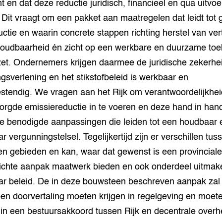
mt en dat deze reductie juridisch, financieel en qua uitvoe
grond en infra
-Pigs
 Dit vraagt om een pakket aan maatregelen dat leidt tot
ctie en waarin concrete stappen richting herstel van ve
houderij
t Digitalisering &
ogie
 houdbaarheid én zicht op een werkbare en duurzame to
et. Ondernemers krijgen daarmee de juridische zekerhe
welbevinden en
sverlening en het stikstofbeleid is werkbaar en
adaptatie
stendig. We vragen aan het Rijk om verantwoordelijkhe
oen
rgde emissiereductie in te voeren en deze hand in hand
e benodigde aanpassingen die leiden tot een houdbaar 
e exoten
r vergunningstelsel. Tegelijkertijd zijn er verschillen tus
rdige genetische
en gebieden en kan, waar dat gewenst is een provinciale
ichte aanpak maatwerk bieden en ook onderdeel uitmak
ar beleid. De in deze bouwsteen beschreven aanpak zal 
he diversiteit
whuisdieren
en doorvertaling moeten krijgen in regelgeving en moe
 in een bestuursakkoord tussen Rijk en decentrale over