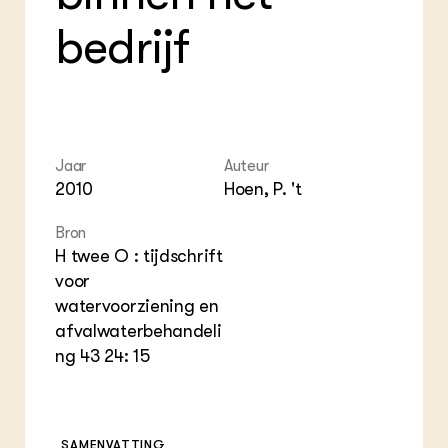
Foo
Int
ZIE OOK
Gro
EU
bedrijf
In de regio
Var
Gro
Projecten
Gro
Co
Lectoraten
Inv
Practoraten
Pla
Vakbladen
Gen
Jaar
Auteur
LEREN
2010
Hoen, P. 't
Wiki Groen Kennisnet
Bron
H twee O : tijdschrift
GROEN KENNISNET
Over ons
voor
Contact
watervoorziening en
afvalwaterbehandeli
ng 43 24: 15
ENGLISH
Search the Knowledge base
SAMENVATTING