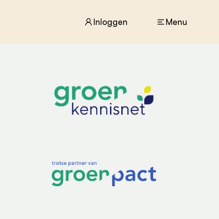
Inloggen
Menu
ACTUEEL
Nieuws
Agenda
Dossiers
Columns & Blogs
ZIE OOK
In de regio
Projecten
Lectoraten
Practoraten
Vakbladen