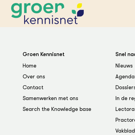
STARTPAGINA'S
Beroepspraktijk
Groen Kennisnet
Snel na
Onderwijs,
Glastui
Leermid
Project
Home
Nieuws
Onderzoek &
Researc
Advies
Over ons
Agenda
Hippisch
Projectr
Onze partners
Hydroth
Contact
Dossier
Pluimve
Agraris
bedrijfs
Praktijk
Samenwerken met ons
In de re
Varkens
Bollente
Search the Knowledge base
Lectora
Praktijk
het gro
Nationa
Practor
Hovenie
Agraris
groenvo
Experim
Vakbla
Kennis 