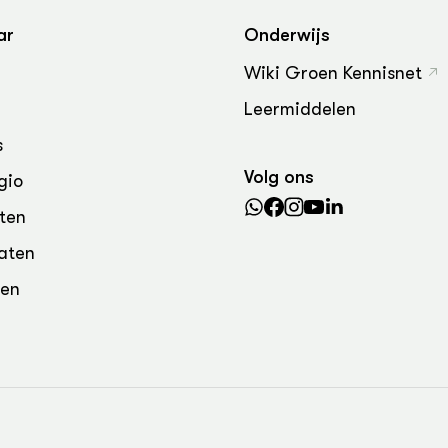
grond en infra
-Pigs
ar
Onderwijs
houderij
t Digitalisering &
Wiki Groen Kennisnet
ogie
Leermiddelen
welbevinden en
adaptatie
s
Volg ons
gio
oen
ten
e exoten
aten
rdige genetische
den
he diversiteit
whuisdieren