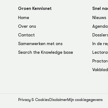
Groen, 
EURCAW
Groen Kennisnet
Snel na
Varkens
Groenpac
Home
Nieuws
Technol
Over ons
Agenda
Groen, 
klimaat
Contact
Dossier
Samenwerken met ons
In de re
CoE Gr
Search the Knowledge base
Lectora
Invasiev
Practor
Plantaa
Vakbla
bronnen
Genetisc
landbou
Privacy & Cookies
Disclaimer
Mijn cookiegegevens