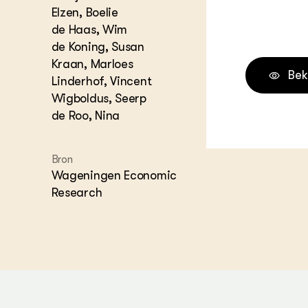
Elzen, Boelie
Melkvee
DierVizi
de Haas, Wim
de Koning, Susan
Terrein
Nationaa
Kraan, Marloes
Veehoud
Bek
Linderhof, Vincent
Tuinbou
Wigboldus, Seerp
Biokenni
de Roo, Nina
Dierver
Boerenl
Multifu
Bron
Dierenw
Wageningen Economic
Visserij
Research
EU-Farm
Akkerbo
Portaal 
Biobase
Regenera
Foodsec
Integra