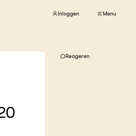
Inloggen
Menu
ACTUEEL
Nieuws
Reageren
Agenda
Dossiers
Columns & Blogs
ZIE OOK
In de regio
Projecten
020
Lectoraten
Practoraten
Vakbladen