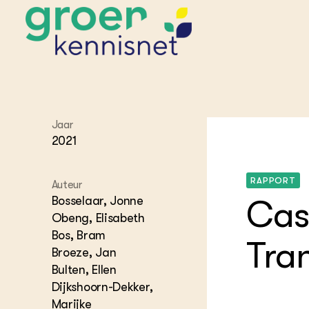
STARTPAGINA'S
Jaar
Beroepspraktijk
2021
Onderwijs,
Glastui
Leermid
Project
Onderzoek &
Researc
Advies
Hippisch
Projectr
RAPPORT
Auteur
Onze partners
Hydroth
Bosselaar, Jonne
Cas
Pluimve
Agraris
Obeng, Elisabeth
bedrijfs
Praktijk
Bos, Bram
Varkens
Tra
Bollente
Broeze, Jan
Praktijk
Bulten, Ellen
het gro
Nationa
Hovenie
Agraris
Dijkshoorn-Dekker,
groenvo
Experim
Marijke
Kennis 