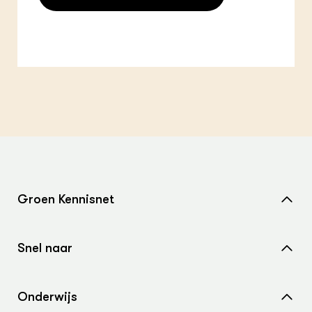
Groen Kennisnet
Home
Snel naar
Over ons
Nieuws
Contact
Onderwijs
Agenda
Samenwerken met ons