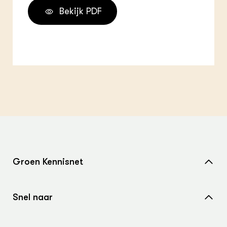
Bekijk PDF
Groen Kennisnet
Home
Snel naar
Over ons
Nieuws
Contact