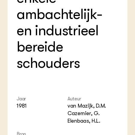
Foo
Int
ZIE OOK
ambachtelijk-
Gro
EU
In de regio
Var
Gro
Projecten
Gro
en industrieel
Co
Lectoraten
Inv
Practoraten
Pla
bereide
Vakbladen
Gen
schouders
LEREN
Wiki Groen Kennisnet
GROEN KENNISNET
Over ons
Contact
Jaar
Auteur
1981
van Mazijk, D.M.
ENGLISH
Cazemier, G.
Search the Knowledge base
Elenbaas, H.L.
Bron