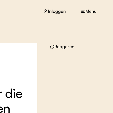
Inloggen
Menu
ACTUEEL
Reageren
Nieuws
Agenda
Dossiers
Columns & Blogs
ZIE OOK
In de regio
 die
Projecten
Lectoraten
Practoraten
en
Vakbladen