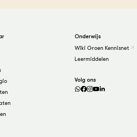
ar
Onderwijs
Wiki Groen Kennisnet
Leermiddelen
s
Volg ons
gio
ten
aten
den