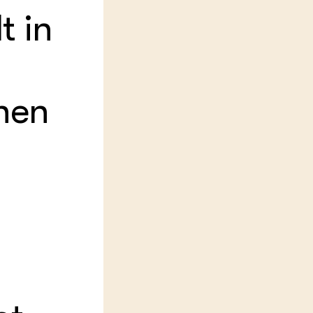
t in
LEREN
Wiki Groen Kennisnet
GROEN KENNISNET
Over ons
hen
Contact
ENGLISH
Search the Knowledge base