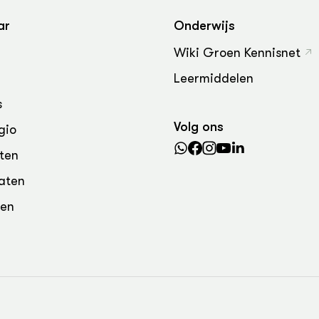
grond en infra
-Pigs
ar
Onderwijs
houderij
t Digitalisering &
Wiki Groen Kennisnet
ogie
Leermiddelen
welbevinden en
adaptatie
s
Volg ons
gio
oen
ten
e exoten
aten
rdige genetische
den
he diversiteit
whuisdieren