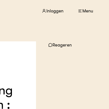
Inloggen
Menu
ACTUEEL
Nieuws
Reageren
Agenda
Dossiers
Columns & Blogs
ZIE OOK
In de regio
Projecten
ing
Lectoraten
Practoraten
 :
Vakbladen