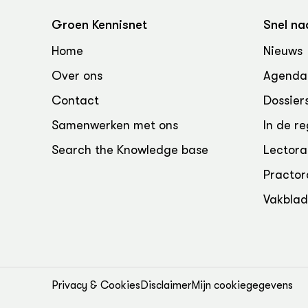
Groen, 
EURCAW
Groen Kennisnet
Snel na
Varkens
Groenpac
Home
Nieuws
Technol
Over ons
Agenda
Groen, 
klimaat
Contact
Dossier
Samenwerken met ons
In de re
CoE Gr
Search the Knowledge base
Lectora
Invasiev
Practor
Plantaa
Vakbla
bronnen
Genetisc
landbou
Privacy & Cookies
Disclaimer
Mijn cookiegegevens