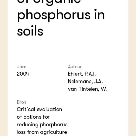
Foo
Int
ZIE OOK
Gro
EU
phosphorus in
In de regio
Var
Gro
Projecten
Gro
Co
Lectoraten
soils
Inv
Practoraten
Pla
Vakbladen
Gen
LEREN
Wiki Groen Kennisnet
Jaar
Auteur
2004
Ehlert, P.A.I.
GROEN KENNISNET
Nelemans, J.A.
Over ons
van Tintelen, W.
Contact
Bron
ENGLISH
Critical evaluation
Search the Knowledge base
of options for
reducing phosphorus
loss from agriculture