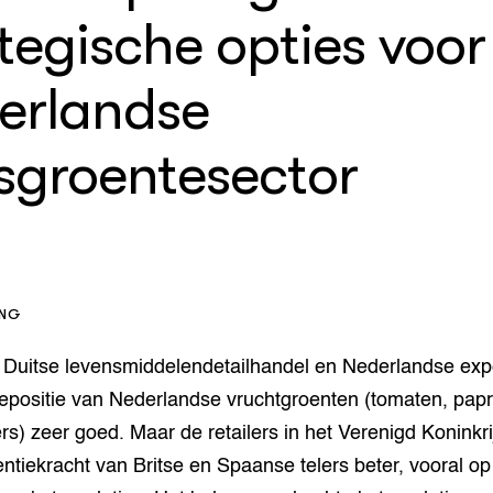
enteerlocaties
op Maat projecten
tegische opties voor
houderij
er
erlandse
beheer
l Innovatieloket
erij
w
sgroentesector
s
zorging
andvogels
nctionele landbouw
elzijnsweb
 en Aquacultuur
ING
Book
uw
 Duitse levensmiddelendetailhandel en Nederlandse expe
Natuurinclusief,
epositie van Nederlandse vruchtgroenten (tomaten, papr
d economy
tief & Biologisch
 zeer goed. Maar de retailers in het Verenigd Koninkri
tor
al Aanpakken
ntiekracht van Britse en Spaanse telers beter, vooral op