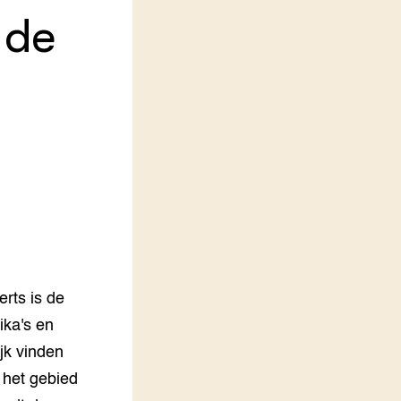
 de
LEREN
Wiki Groen Kennisnet
GROEN KENNISNET
Over ons
Contact
ENGLISH
Search the Knowledge base
rts is de
ika's en
jk vinden
 het gebied