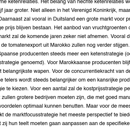
e ketenrelaties. Het belang van hechte ketenrelaties w
grond en infra
-Pigs
f jaar groter. Niet alleen in het Verenigd Koninkrijk, maa
Daarnaast zal vooral in Duitsland een grote markt voor 
houderij
t Digitalisering &
ogie
e prijs blijven bestaan. Het aanbod van vruchtgroenten 
arkt zal de komende jaren zeker niet afnemen. Vooral 
welbevinden en
de tomatenexport uit Marokko zullen nog verder stijgen.
adaptatie
Spaanse producenten steeds meer een ketenstrategie (o
oen
strategie genoemd). Voor Marokkaanse producenten blijf
et belangrijkste wapen. Voor de concurrentiekracht van d
e exoten
 telers wordt steeds belangrijker om een kansrijke prod
rdige genetische
gie te kiezen. Voor een aantal zal de kostprijsstrategie pe
t zullen grotere bedrijven moeten zijn, die met goed ma
voordelen optimaal kunnen benutten. Maar voor de mee
he diversiteit
whuisdieren
ijkt de marktfocusstrategie het meeste perspectief te bie
at zij hun teelt moeten gaan aanpassen aan de specifiek