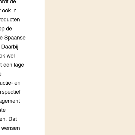
ordt de
r ook in
producten
op de
de Spaanse
 Daarbij
ok wel
t een lage
e
uctie- en
rspectief
nagement
ste
den. Dat
e wensen