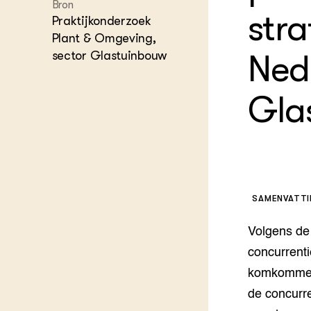
Experim
Bron
Kennis 
stra
Praktijkonderzoek
Melkvee
DierVizi
Plant & Omgeving,
sector Glastuinbouw
Ned
Terrein
Nationaa
Veehoud
Tuinbou
Gla
Biokenni
Dierver
Boerenl
Multifu
Dierenw
Visserij
SAMENVATT
EU-Farm
Akkerbo
Volgens de
Portaal 
concurrenti
Biobase
Regenera
komkommers)
Foodsec
Integra
de concurre