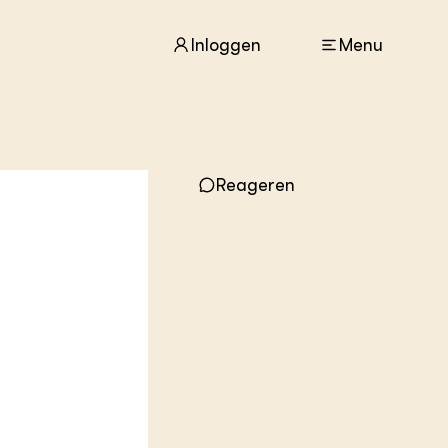
Inloggen
Menu
ACTUEEL
Reageren
Nieuws
Agenda
Dossiers
Columns & Blogs
ZIE OOK
In de regio
Projecten
Lectoraten
Practoraten
Vakbladen