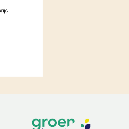
n
rijs