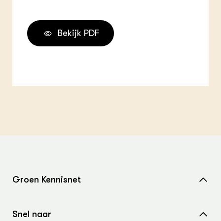
Bekijk PDF
Groen Kennisnet
Home
Snel naar
Over ons