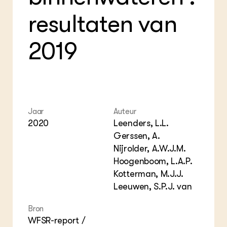
Foo
Int
ZIE OOK
Gro
EU
resultaten van
In de regio
Var
Gro
Projecten
Gro
Co
Lectoraten
2019
Inv
Practoraten
Pla
Vakbladen
Gen
LEREN
Wiki Groen Kennisnet
Jaar
Auteur
2020
Leenders, L.L.
GROEN KENNISNET
Gerssen, A.
Over ons
Nijrolder, A.W.J.M.
Contact
Hoogenboom, L.A.P.
Kotterman, M.J.J.
ENGLISH
Leeuwen, S.P.J. van
Search the Knowledge base
Bron
WFSR-report /