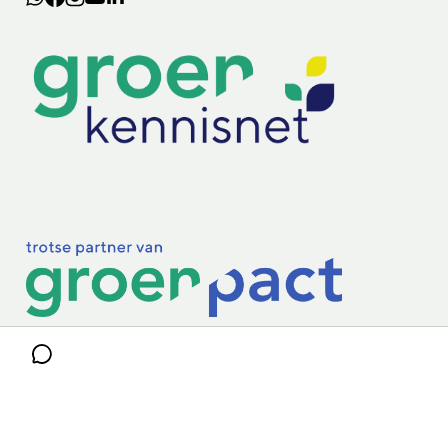
Lectoraten
Practoraten
Vakbladen
Privacy & Cookies
Disclaimer
Mijn cookiegegevens