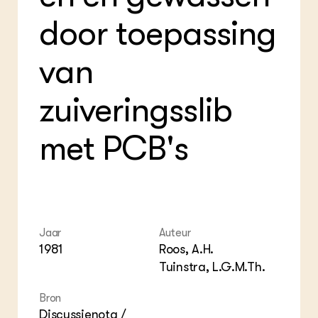
Foo
Int
door toepassing
ZIE OOK
Gro
EU
In de regio
Var
Gro
Projecten
Gro
van
Co
Lectoraten
Inv
Practoraten
Pla
zuiveringsslib
Vakbladen
Gen
met PCB's
LEREN
Wiki Groen Kennisnet
GROEN KENNISNET
Over ons
Contact
Jaar
Auteur
1981
Roos, A.H.
ENGLISH
Tuinstra, L.G.M.Th.
Search the Knowledge base
Bron
Discussienota /