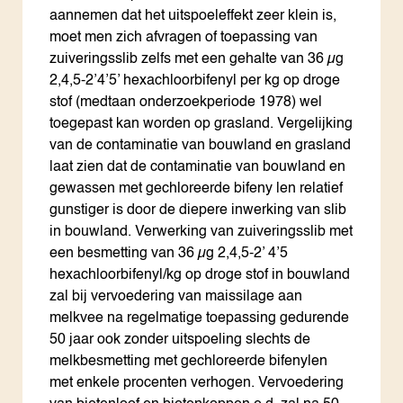
aannemen dat het uitspoeleffekt zeer klein is,
moet men zich afvragen of toepassing van
zuiveringsslib zelfs met een gehalte van 36 µg
2,4,5-2’4’5’ hexachloorbifenyl per kg op droge
stof (medtaan onderzoekperiode 1978) wel
toegepast kan worden op grasland. Vergelijking
van de contaminatie van bouwland en grasland
laat zien dat de contaminatie van bouwland en
gewassen met gechloreerde bifeny­ len relatief
gunstiger is door de diepere inwerking van slib
in bouwland. Verwerking van zuiveringsslib met
een besmetting van 36 µg 2,4,5-2’ 4’5
hexachloorbifenyl/kg op droge stof in bouwland
zal bij vervoedering van maissilage aan
melkvee na regelmatige toepassing gedurende
50 jaar ook zonder uitspoeling slechts de
melkbesmetting met gechloreerde bifenylen
met enkele procenten verhogen. Vervoedering