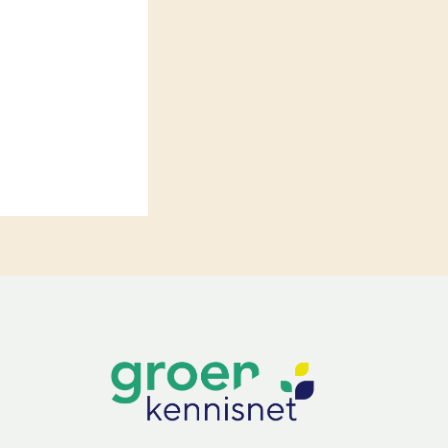
LEREN
Wiki Groen Kennisnet
GROEN KENNISNET
Over ons
Contact
ENGLISH
Search the Knowledge base