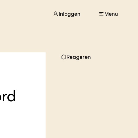
Inloggen
Menu
ACTUEEL
Nieuws
Reageren
Agenda
Dossiers
Columns & Blogs
ord
ZIE OOK
In de regio
Projecten
Lectoraten
Practoraten
Vakbladen