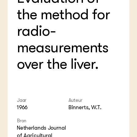
Foo
Int
ZIE OOK
Gro
EU
the method for
In de regio
Var
Gro
Projecten
Gro
Co
Lectoraten
radio-
Inv
Practoraten
Pla
Vakbladen
Gen
measurements
LEREN
over the liver.
Wiki Groen Kennisnet
GROEN KENNISNET
Over ons
Contact
Jaar
Auteur
1966
Binnerts, W.T.
ENGLISH
Search the Knowledge base
Bron
Netherlands Journal
of Agricultural