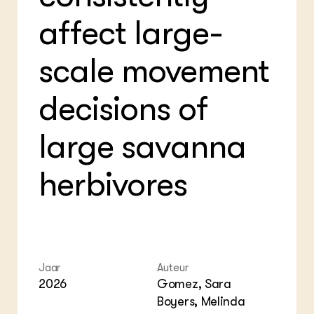
Foo
Int
ZIE OOK
affect large-
Gro
EU
In de regio
Var
Gro
Projecten
Gro
scale movement
Co
Lectoraten
Inv
Practoraten
Pla
Vakbladen
decisions of
Gen
large savanna
LEREN
Wiki Groen Kennisnet
herbivores
GROEN KENNISNET
Over ons
Contact
ENGLISH
Search the Knowledge base
Jaar
Auteur
2026
Gomez, Sara
Boyers, Melinda