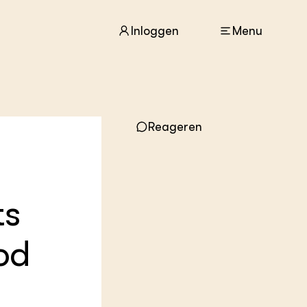
Inloggen
Menu
ACTUEEL
Reageren
Nieuws
Agenda
Dossiers
Columns & Blogs
ts
ZIE OOK
In de regio
od
Projecten
Lectoraten
Practoraten
Vakbladen