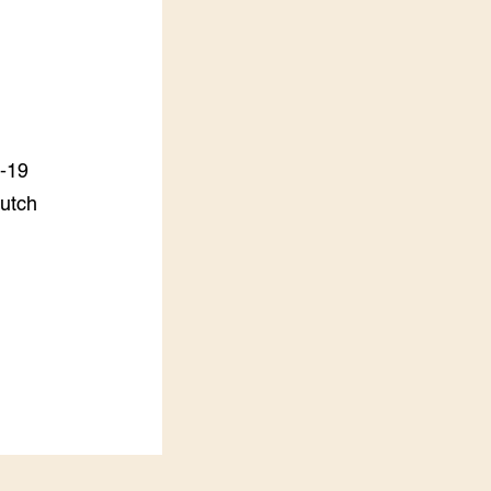
LEREN
Wiki Groen Kennisnet
GROEN KENNISNET
Over ons
Contact
D-19
Dutch
ENGLISH
Search the Knowledge base