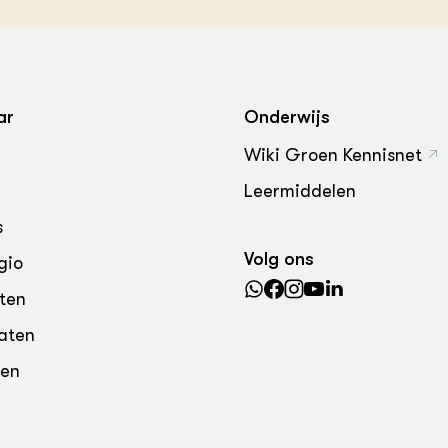
grond en infra
-Pigs
houderij
t Digitalisering &
ogie
ar
Onderwijs
welbevinden en
adaptatie
Wiki Groen Kennisnet
Leermiddelen
oen
s
e exoten
Volg ons
gio
rdige genetische
ten
aten
he diversiteit
den
whuisdieren