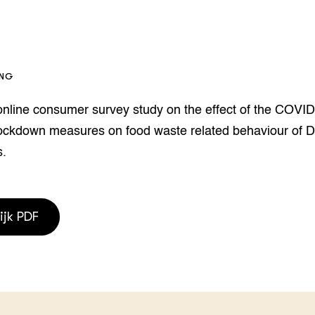
houderij
er
beheer
l Innovatieloket
erij
ING
w
s
online consumer survey study on the effect of the COVI
zorging
 lockdown measures on food waste related behaviour of 
andvogels
nctionele landbouw
s.
elzijnsweb
 en Aquacultuur
Book
ijk PDF
uw
Natuurinclusief,
d economy
tief & Biologisch
tor
al Aanpakken