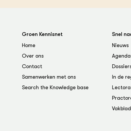
Groen, 
EURCAW
Varkens
Groenpac
Technol
Groen Kennisnet
Snel na
Groen, 
klimaat
Home
Nieuws
Over ons
Agenda
CoE Gr
Contact
Dossier
Invasiev
Samenwerken met ons
In de re
Plantaa
Search the Knowledge base
Lectora
bronnen
Practor
Genetisc
Vakbla
landbou